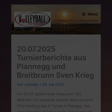
Zum
Inhalt
Menü
springen
20.07.2025
Turnierberichte aus
Plannegg und
Breitbrunn Sven Krieg
Von
Ladwigv
/
24. Juli 2025
Am 20.07. spielte Sven Krieg vom TSV
Weilheim mit Volleyball Veteran Bene Doranth
(TSV Grafing) das A Turnier in Planegg. Das
stark besetzte Turnier war für viele Teams die