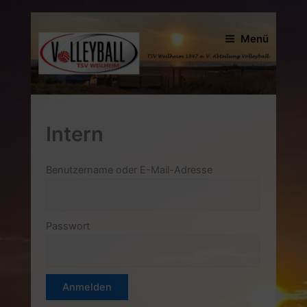
Zum
Inhalt
Menü
springen
Intern
Benutzername oder E-Mail-Adresse
Passwort