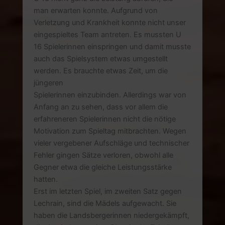
man erwarten konnte. Aufgrund von
Verletzung und Krankheit konnte nicht unser
eingespieltes Team antreten. Es mussten U
16 Spielerinnen einspringen und damit musste
auch das Spielsystem etwas umgestellt
werden. Es brauchte etwas Zeit, um die
jüngeren
Spielerinnen einzubinden. Allerdings war von
Anfang an zu sehen, dass vor allem die
erfahreneren Spielerinnen nicht die nötige
Motivation zum Spieltag mitbrachten. Wegen
vieler vergebener Aufschläge und technischer
Fehler gingen Sätze verloren, obwohl alle
Gegner etwa die gleiche Leistungsstärke
hatten.
Erst im letzten Spiel, im zweiten Satz gegen
Lechrain, sind die Mädels aufgewacht. Sie
haben die Landsbergerinnen niedergekämpft,