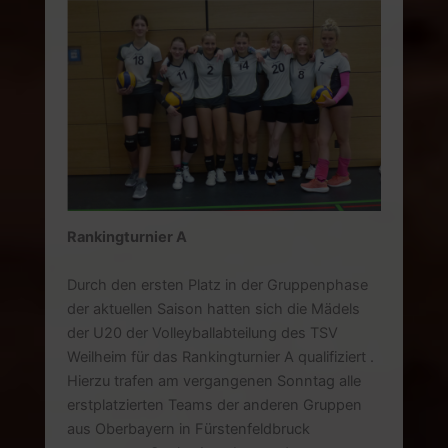
Rankingturnier A
Durch den ersten Platz in der Gruppenphase
der aktuellen Saison hatten sich die Mädels
der U20 der Volleyballabteilung des TSV
Weilheim für das Rankingturnier A qualifiziert .
Hierzu trafen am vergangenen Sonntag alle
erstplatzierten Teams der anderen Gruppen
aus Oberbayern in Fürstenfeldbruck