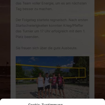
das Team voller Energie, um es am nächsten
Tag besser zu machen.
Der Folgetag startete regnerisch. Nach ersten
Startschwierigkeiten konnten Krieg/Pfeffer
das Turnier um 17 Uhr erfolgreich mit dem 1.
Platz beenden.
Sie freuen sich über die gute Ausbeute.
Cookie-Zustimmung