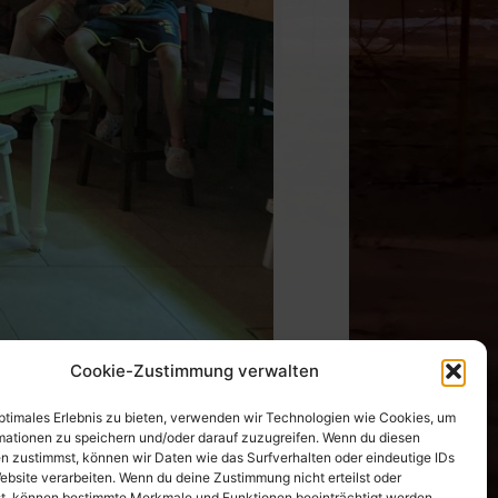
Cookie-Zustimmung verwalten
optimales Erlebnis zu bieten, verwenden wir Technologien wie Cookies, um
mationen zu speichern und/oder darauf zuzugreifen. Wenn du diesen
n zustimmst, können wir Daten wie das Surfverhalten oder eindeutige IDs
ebsite verarbeiten. Wenn du deine Zustimmung nicht erteilst oder
Nächster Beitrag
→
t, können bestimmte Merkmale und Funktionen beeinträchtigt werden.