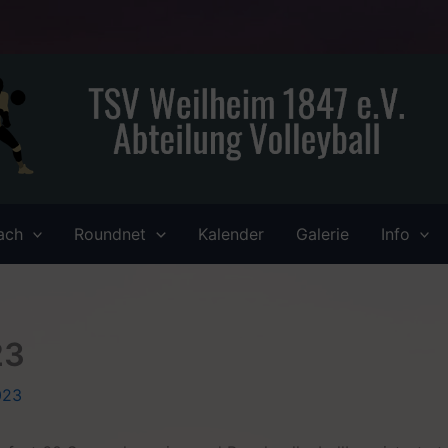
ach
Roundnet
Kalender
Galerie
Info
23
023