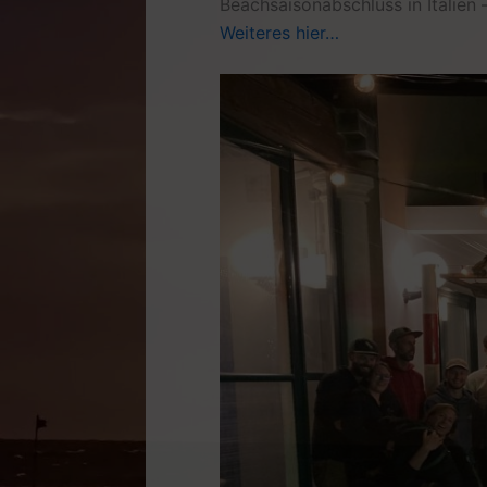
Beachsaisonabschluss in Italien 
Weiteres hier…