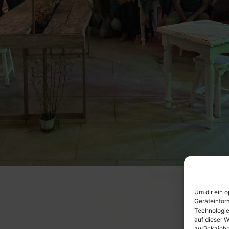
Um dir ein 
Geräteinfor
Technologie
auf dieser W
zurückziehs