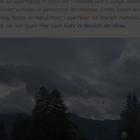
 BLSV Sportcamp in Inzell mit 11 Mädels und 5 Jungs. Anrei
 Kinder wohnten in getrennten Blockhütten. Erlebt haben wir
ining, Baden im Natur-Pool, Lagerfeuer mit Marsch mellows,
d viel viel Spaß!
Hier noch mehr im Bereich der Minis.