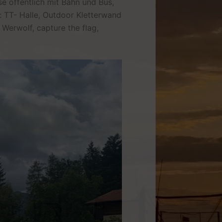
se öffentlich mit Bahn und Bus,
: TT- Halle, Outdoor Kletterwand
 Werwolf, capture the flag,