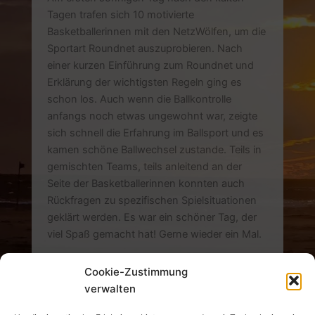
Tagen trafen sich 10 motivierte
Basketballerinnen mit den NetzWölfen, um die
Sportart Roundnet auszuprobieren. Nach
einer kurzen Einführung zum Roundnet und
Erklärung der wichtigsten Regeln ging es
schon los. Auch wenn die Ballkontrolle
anfangs noch etwas ungewohnt war, zeigte
sich schnell die Erfahrung im Ballsport und es
kamen schöne Ballwechsel zustande. Teils in
gemischten Teams, teils anleitend an der
Seite der Basketballerinnen konnten auch
Rückfragen zu spezifischen Spielsituationen
geklärt werden. Es war ein schöner Tag, der
viel Spaß gemacht hat! Gerne wieder ein Mal.
Cookie-Zustimmung
News Homepage
News Archiv
verwalten