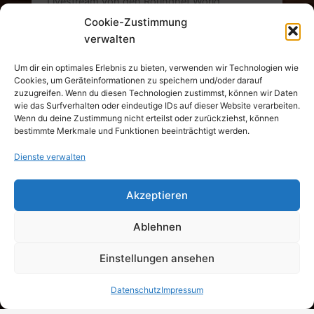
Livestream von den Roundnet World
Championships wurde gezeigt. Nach tollen
Cookie-Zustimmung
Pick-Ups ließen wir den […]
verwalten
Weiterlesen »
Um dir ein optimales Erlebnis zu bieten, verwenden wir Technologien wie
Cookies, um Geräteinformationen zu speichern und/oder darauf
zuzugreifen. Wenn du diesen Technologien zustimmst, können wir Daten
Familientreffen
wie das Surfverhalten oder eindeutige IDs auf dieser Website verarbeiten.
Wenn du deine Zustimmung nicht erteilst oder zurückziehst, können
bestimmte Merkmale und Funktionen beeinträchtigt werden.
Dienste verwalten
© 2026 TSV 1847 Weilheim e.V. Alle Rechte
Akzeptieren
vorbehalten.
Ablehnen
Datenschutz
Impressum
Einstellungen ansehen
Datenschutz
Impressum