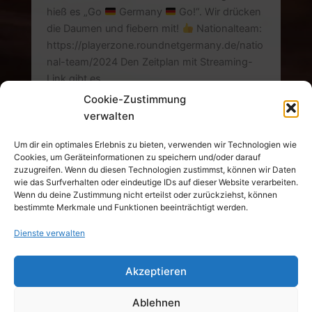
hieß es „Go
Germany
Go!“. Wir drücken
die Daumen und fiebern mit!
Nationalteam:
https://playerzone.roundnetgermany.de/natio
nal-team/2024 Den Zeitplan mit Streaming-
Link gibt es
hier:https://www.roundnetfederation.org/roun
Cookie-Zustimmung
dnet-world-championship-2024/streaming
verwalten
Support
Weiterlesen »
Um dir ein optimales Erlebnis zu bieten, verwenden wir Technologien wie
Cookies, um Geräteinformationen zu speichern und/oder darauf
zuzugreifen. Wenn du diesen Technologien zustimmst, können wir Daten
für
wie das Surfverhalten oder eindeutige IDs auf dieser Website verarbeiten.
das
Wenn du deine Zustimmung nicht erteilst oder zurückziehst, können
bestimmte Merkmale und Funktionen beeinträchtigt werden.
Nationalteam
Dienste verwalten
© 2026 TSV 1847 Weilheim e.V. Alle Rechte
Akzeptieren
vorbehalten.
Ablehnen
Datenschutz