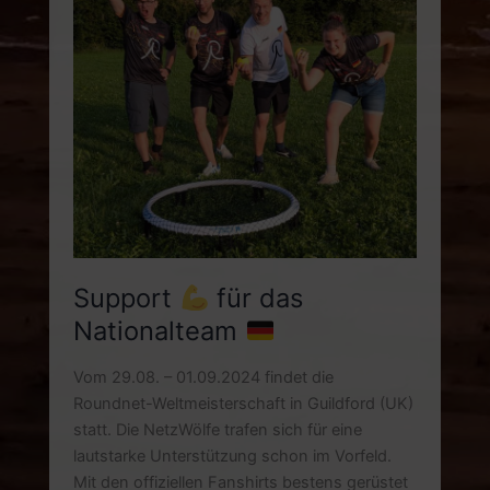
Support
für das
Nationalteam
Vom 29.08. – 01.09.2024 findet die
Roundnet-Weltmeisterschaft in Guildford (UK)
statt. Die NetzWölfe trafen sich für eine
lautstarke Unterstützung schon im Vorfeld.
Mit den offiziellen Fanshirts bestens gerüstet