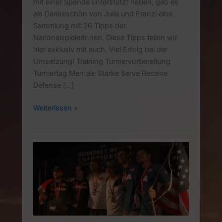
mit einer Spende unterstützt haben, gab es
als Dankeschön von Julia und Franzi eine
Sammlung mit 26 Tipps der
NationalspielerInnen. Diese Tipps teilen wir
hier exklusiv mit euch. Viel Erfolg bei der
Umsetzung! Training Turniervorbereitung
Turniertag Mentale Stärke Serve Receive
Defense […]
26
Weiterlesen »
Tipps
der
Roundnet-
Nationalmannschaft
2024